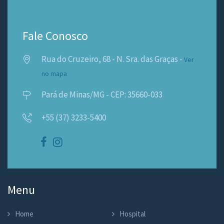
Fale Conosco
Rua do Cruzeiro, 68 - N. Sra. das Graças -
Ver
no mapa
Pará de Minas/MG - CEP: 35660-033
+55 (37) 3233-5400
Menu
Home
Hospital