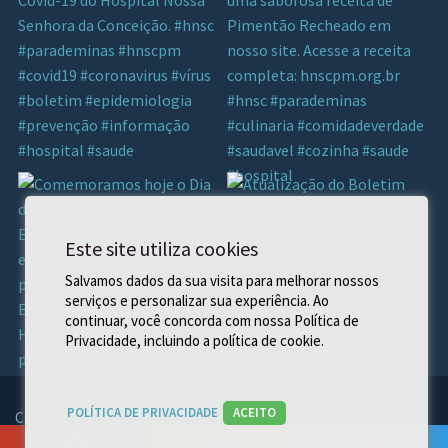
Este site utiliza cookies
Salvamos dados da sua visita para melhorar nossos
serviços e personalizar sua experiência. Ao
continuar, você concorda com nossa Política de
Privacidade, incluindo a política de cookie.
POLÍTICA DE PRIVACIDADE
ACEITO
Copyright 2019 @ Hospital Nossa Senhora da Conceição. Todos os
direito reservados.