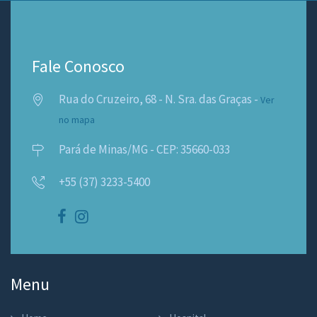
Fale Conosco
Rua do Cruzeiro, 68 - N. Sra. das Graças -
Ver
no mapa
Pará de Minas/MG - CEP: 35660-033
+55 (37) 3233-5400
Menu