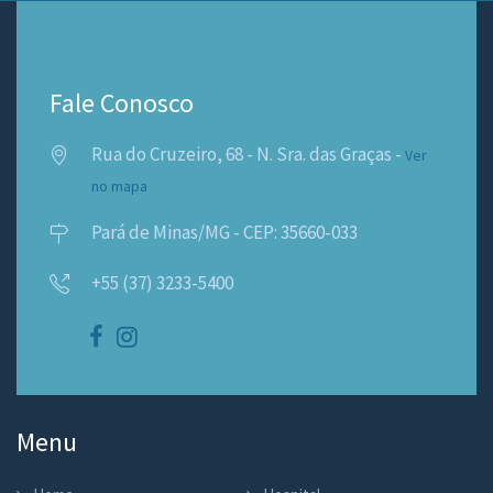
Fale Conosco
Rua do Cruzeiro, 68 - N. Sra. das Graças -
Ver
no mapa
Pará de Minas/MG - CEP: 35660-033
+55 (37) 3233-5400
Menu